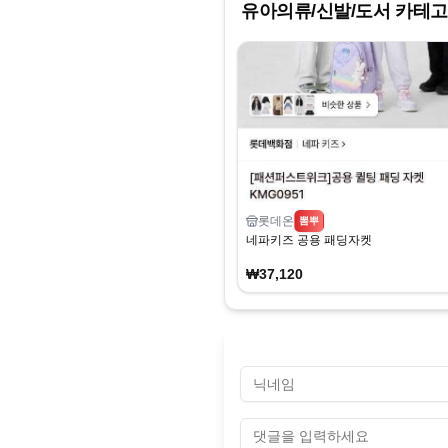
유아의류/신발/도서
카테고
롯데온
뽐뿌
네파키즈 공용 패딩자켓
₩37,120