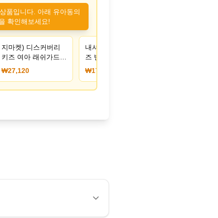
 상품입니다. 아래 유아동의
을 확인해보세요!
지마켓) 디스커버리
내셔널지오그래픽키
키즈 여아 래쉬가드/
즈 반팔티 3컬러 2장
레깅스 각 27,120원
₩27,120
₩17,550