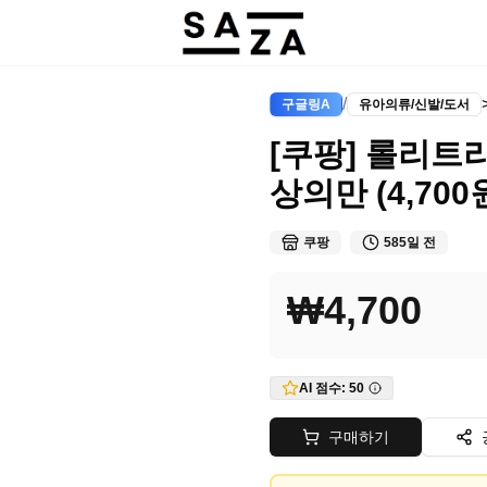
/
구글링A
유아의류/신발/도서
[쿠팡] 롤리트
상의만 (4,700
쿠팡
585일 전
₩4,700
AI 점수:
50
구매하기