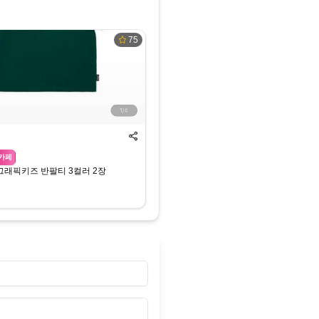
75
카페
래픽키즈 반팔티 3컬러 2장