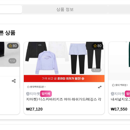
상품 정보
른 상품
80
80
지마켓
지마켓
맘카페
맘
지마켓) 디스커버리키즈 여아 래쉬가드/레깅스 각 27,120원
내셔널지오그
₩27,120
₩17,550