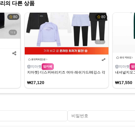
리의 다른 상품
80
80
지마켓
지마켓
맘카페
맘
지마켓) 디스커버리키즈 여아 래쉬가드/레깅스 각 27,120원
내셔널지오그
₩27,120
₩17,550