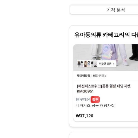
가격 분석
유아동의류
카테고리의 다
롯데온
뽐뿌
네파키즈 공용 패딩자켓
₩37,120