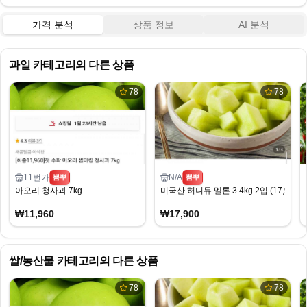
가격 분석
상품 정보
AI 분석
과일
카테고리의 다른 상품
78
78
11번가
N/A
뽐뿌
뽐뿌
아오리 청사과 7kg
미국산 허니듀 멜론 3.4kg 2입 (17,900
₩11,960
₩17,900
쌀/농산물
카테고리의 다른 상품
78
78