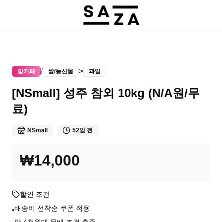
/
>
맘카페
쌀/농산물
과일
[NSmall] 성주 참외 10kg (N/A원/무
료)
NSmall
52일 전
₩14,000
할인 조건
배송비 선착순 쿠폰 적용
•