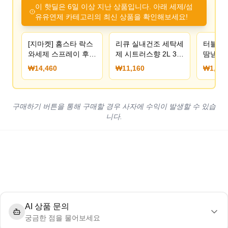
이 핫딜은 6일 이상 지난 상품입니다. 아래 세제/섬
유유연제 카테고리의 최신 상품을 확인해보세요!
[지마켓] 홈스타 락스
리큐 실내건조 세탁세
터블 캡
와세제 스프레이 후로
제 시트러스향 2L 3개
땀냄새 
랄 900ml x 4개
+ 450ml 증정
내건조 
₩14,460
₩11,160
₩1,478
(14,460원) (무료)
(11,160원/무료)
개입 3,
구매하기 버튼을 통해 구매할 경우 사자에 수익이 발생할 수 있습
니다.
AI 상품 문의
궁금한 점을 물어보세요