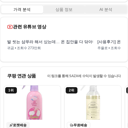
가격 분석
상품 정보
AI 분석
관련 유튜브 영상
11:09
발 씻는 샴푸라 해서 샀는데… 온 집안을 다 닦아버린 미친 반전! 
[사용후기] 온더바디
귀곰
• 조회수
273만회
주욜로
• 조회수
1만
쿠팡 연관 상품
이 링크를 통해 SAZA에 수익이 발생할 수 있습니다
1
위
2
위
로켓배송
무료배송