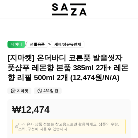
/
>
네이버
생활용품
세제/섬유유연제
[지마켓] 온더바디 코튼풋 발을씻자
풋샴푸 레몬향 본품 385ml 2개+ 레몬
향 리필 500ml 2개 (12,474원/N/A)
지마켓
481일 전
₩12,474
아래 유사 상품 정보는 참고용으로만 활용하세요. 상품의 수량,
스펙, 구성이 다를 수 있습니다.