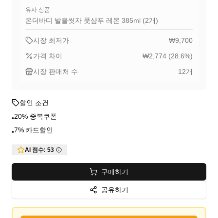
유사 상품
온더바디 발을씻자 풋샴푸 레몬 385ml (2개)
시장 최저가
₩9,700
가격 차이
₩2,774
(
28.6
%)
시장 판매처 수
12
개
할인 조건
20% 중복쿠폰
•
7% 카드할인
•
AI 점수:
53
구매하기
공유하기