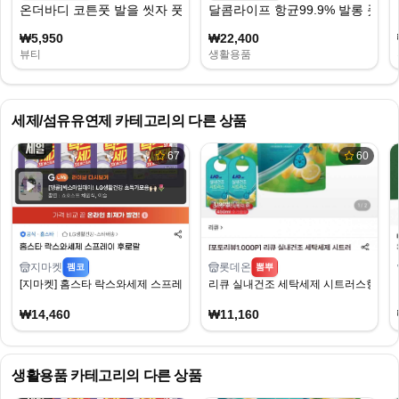
온더바디 코튼풋 발을 씻자 풋샴푸 비누향
달콤라이프 항균99.9% 발롱 풋샴푸 40
₩5,950
₩22,400
뷰티
생활용품
세제/섬유유연제
카테고리의 다른 상품
67
60
지마켓
롯데온
펨코
뽐뿌
[지마켓] 홈스타 락스와세제 스프레이 후로랄 900ml x 4개 (14,460원) (무료)
리큐 실내건조 세탁세제 시트러스향 2L 3개 +
₩14,460
₩11,160
생활용품
카테고리의 다른 상품