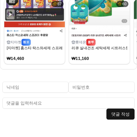
67
60
지마켓
롯데온
펨코
뽐뿌
[지마켓] 홈스타 락스와세제 스프레이 후로랄 900ml x 4개 (14,460원) (무료)
리큐 실내건조 세탁세제 시트러스향 2L 3개 +
₩14,460
₩11,160
댓글 작성