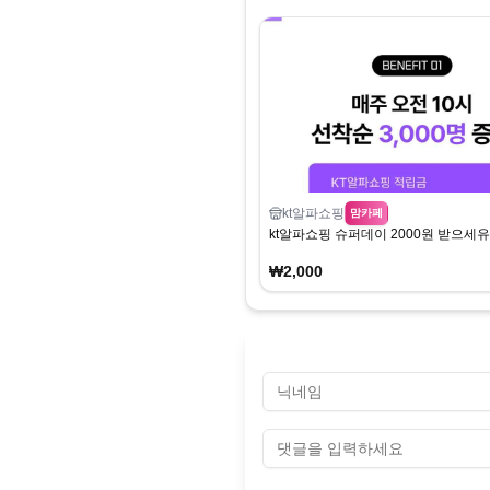
kt알파쇼핑
맘카페
kt알파쇼핑 슈퍼데이 2000원 받으세유
₩2,000