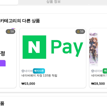
상품 정보
카테고리의 다른 상품
58
58
네이버
네이버
퀘이사존
루
네이버페이 자정 110원 적립
네이버페이 
₩15,000
₩28,500
상품