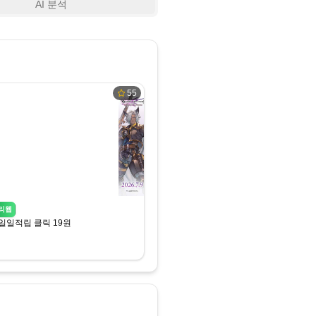
AI 분석
55
리웹
일일적립 클릭 19원