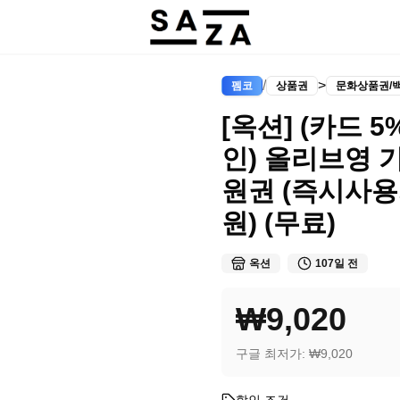
/
>
펨코
상품권
문화상품권/
[옥션] (카드 
인) 올리브영 
원권 (즉시사용가
원) (무료)
옥션
107일 전
₩9,020
구글 최저가:
₩9,020