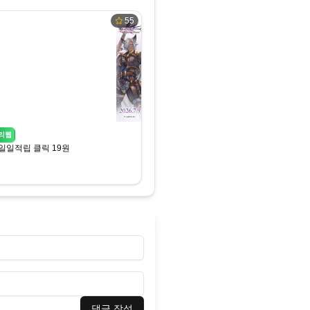
55
리웹
일일적립 클릭 19원
댓글 작성