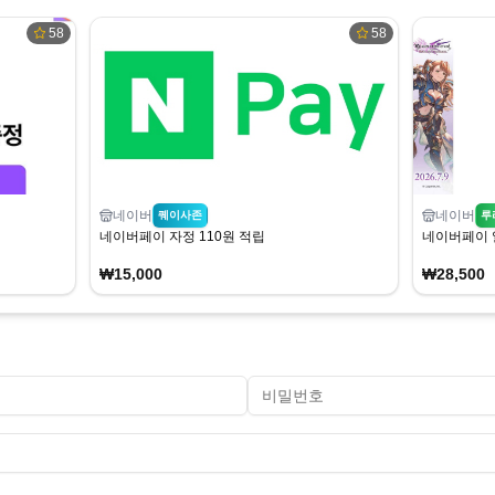
58
58
네이버
네이버
퀘이사존
루
네이버페이 자정 110원 적립
네이버페이 
₩15,000
₩28,500