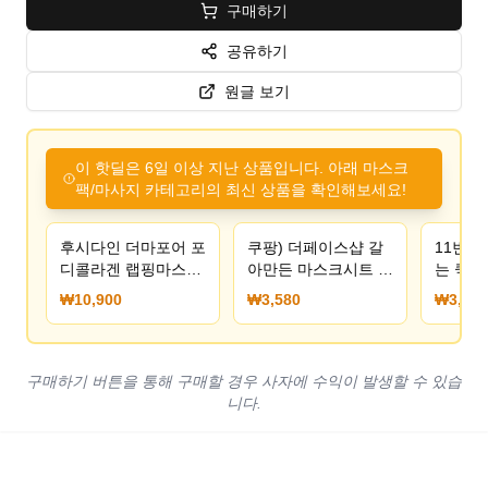
구매하기
공유하기
원글 보기
이 핫딜은 6일 이상 지난 상품입니다. 아래 마스크
팩/마사지 카테고리의 최신 상품을 확인해보세요!
후시다인 더마포어 포
쿠팡) 더페이스샵 갈
11번가
디콜라겐 랩핑마스크
아만든 마스크시트 알
는 퀵 
100ml 2개 외 다양
로에, 10개 3580원
특가 3,
₩10,900
₩3,580
₩3,540
드할인)
구매하기 버튼을 통해 구매할 경우 사자에 수익이 발생할 수 있습
니다.