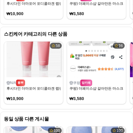
후시다인 더마포어 포디콜라겐 랩핑마스크 100ml 2개 외 다양
쿠팡) 더페이스샵 갈아만든 마스크시트 알로
₩10,900
₩3,580
스킨케어
카테고리의 다른 상품
58
56
N/A
쿠팡
뽐뿌
맘카페
후시다인 더마포어 포디콜라겐 랩핑마스크 100ml 2개 외 다양
쿠팡) 더페이스샵 갈아만든 마스크시트 알로
₩10,900
₩3,580
동일 상품 다른 게시물
100
100