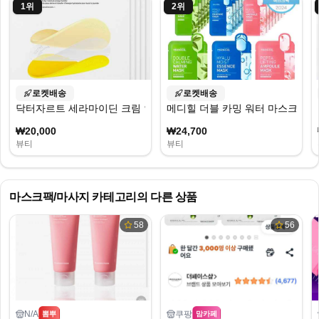
1
위
2
위
로켓배송
로켓배송
닥터자르트 세라마이딘 크림 인퓨즈드 마스크 90g
메디힐 더블 카밍 워터 마스크 + 히
₩20,000
₩24,700
뷰티
뷰티
마스크팩/마사지
카테고리의 다른 상품
58
56
N/A
쿠팡
뽐뿌
맘카페