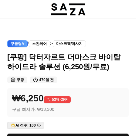
/
>
구글링A
스킨케어
마스크팩/마사지
[쿠팡] 닥터자르트 더마스크 바이탈
하이드라 솔루션 (6,250원/무료)
쿠팡
470일 전
₩6,250
53
% OFF
구글 최저가:
₩13,300
AI 점수:
100