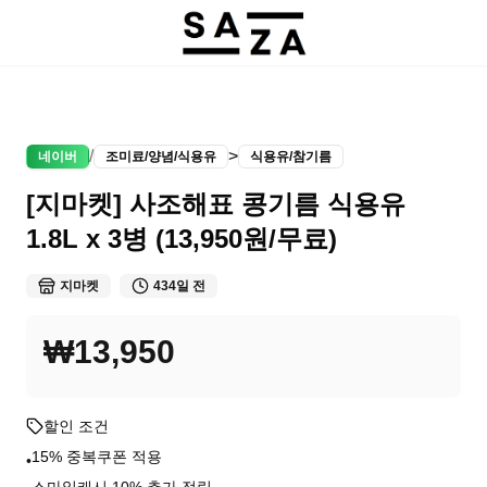
/
>
네이버
조미료/양념/식용유
식용유/참기름
[지마켓] 사조해표 콩기름 식용유
1.8L x 3병 (13,950원/무료)
지마켓
434일 전
₩13,950
할인 조건
15% 중복쿠폰 적용
•