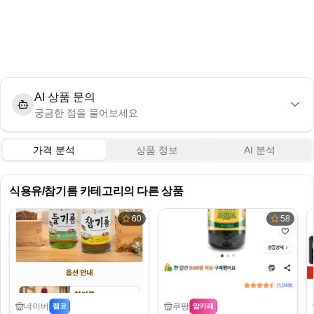
AI 상품 문의
궁금한 점을 물어보세요
가격 분석
상품 정보
AI 분석
식용유/참기름
카테고리의 다른 상품
60
58
네이버
쿠팡
펨코
맘카페