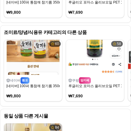
[네이버] 100퍼 통참깨 참기름 350ml x 2병 (9,800원) (네멤무배)
루글리오 포마스 올리브오일 PET 1L 1
₩9,800
₩7,690
조미료/양념/식용유
카테고리의 다른 상품
60
58
네이버
쿠팡
펨코
맘카페
[네이버] 100퍼 통참깨 참기름 350ml x 2병 (9,800원) (네멤무배)
루글리오 포마스 올리브오일 PET 1L 1
₩9,800
₩7,690
동일 상품 다른 게시물
84