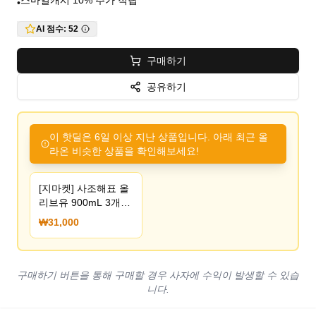
스마일캐시 10% 추가 적립
•
AI 점수:
52
구매하기
공유하기
이 핫딜은 6일 이상 지난 상품입니다. 아래 최근 올
라온 비슷한 상품을 확인해보세요!
[지마켓] 사조해표 올
리브유 900mL 3개
(유클31,000원) (무
₩31,000
료)
구매하기 버튼을 통해 구매할 경우 사자에 수익이 발생할 수 있습
니다.