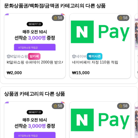
문화상품권/백화점/금액권
카테고리의 다른 상품
58
58
kt알파쇼핑
네이버
맘카페
퀘이사존
kt알파쇼핑 슈퍼데이 2000원 받으세유
네이버페이 자정 110원 적립
₩2,000
₩15,000
상품권
카테고리의 다른 상품
58
58