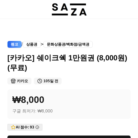
/
>
펨코
상품권
문화상품권/백화점/금액권
[카카오] 쉐이크쉑 1만원권 (8,000원)
(무료)
카카오
105일 전
₩8,000
구글 최저가:
₩8,000
AI 점수:
93