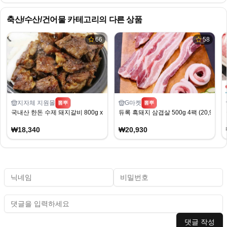
축산/수산/건어물
카테고리의 다른 상품
66
58
지자체 지원몰
G마켓
뽐뿌
뽐뿌
국내산 한돈 수제 돼지갈비 800g x 2팩
듀록 흑돼지 삼겹살 500g 4팩 (20,930원
₩18,340
₩20,930
댓글 작성