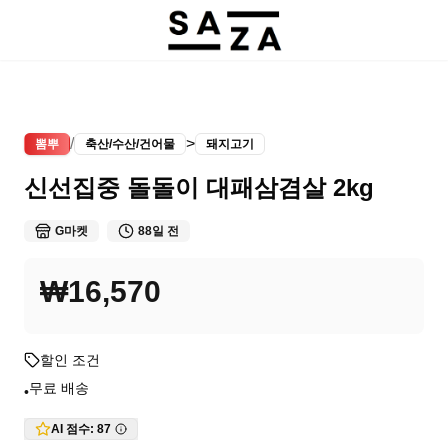
/
>
뽐뿌
축산/수산/건어물
돼지고기
신선집중 돌돌이 대패삼겸살 2kg
G마켓
88일 전
₩16,570
할인 조건
무료 배송
•
AI 점수:
87