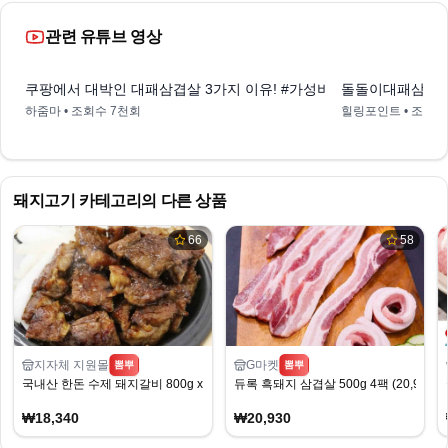
관련 유튜브 영상
0:30
쿠팡에서 대박인 대패삼겹살 3가지 이유! #가성비고기
돌돌이대패삼겹 
하줌마
• 조회수
7천회
힐링포인트
• 조회
돼지고기
카테고리의 다른 상품
66
58
지자체 지원몰
G마켓
뽐뿌
뽐뿌
국내산 한돈 수제 돼지갈비 800g x 2팩
듀록 흑돼지 삼겹살 500g 4팩 (20,930원
₩18,340
₩20,930