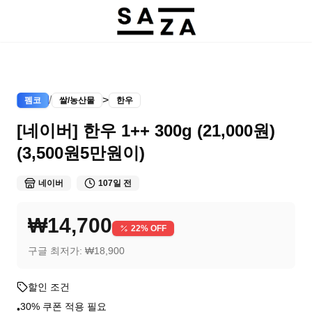
/
>
펨코
쌀/농산물
한우
[네이버] 한우 1++ 300g (21,000원)
(3,500원5만원이)
네이버
107일 전
₩14,700
22
% OFF
구글 최저가:
₩18,900
할인 조건
30% 쿠폰 적용 필요
•