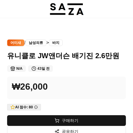
/
>
어미새
남성의류
바지
유니클로 JW앤더슨 배기진 2.6만원
N/A
43일 전
₩26,000
AI 점수:
80
구매하기
공유하기