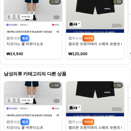
60
58
롯데온
무신사
펨코
어미새
지오다노 쿨 버뮤다쇼츠
챔피온 프렌치테리 스웨트 숏팬츠 8천원
₩14,940
₩120,000
남성의류
카테고리의 다른 상품
60
58
롯데온
무신사
펨코
어미새
지오다노 쿨 버뮤다쇼츠
챔피온 프렌치테리 스웨트 숏팬츠 8천원