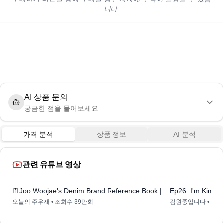
니다.
AI 상품 문의
궁금한 점을 물어보세요
가격 분석
상품 정보
AI 분석
관련 유튜브 영상
26:54
👖Joo Woojae's Denim Brand Reference Book | LEVI'S, UNIQLO
Ep26. I'm Kim W
오늘의 주우재
• 조회수
39만회
김원중입니다
• 조