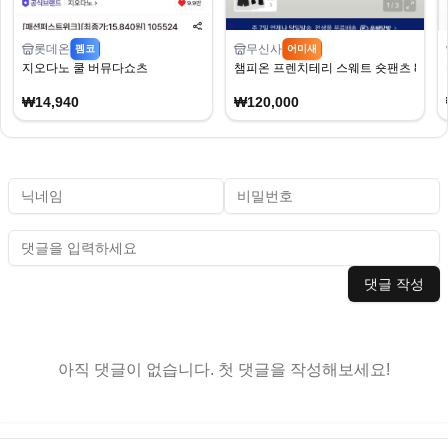
롯데온
무신사
펨코
어미새
지오다노 쿨 버뮤다쇼츠
챔피온 프렌치테리 스웨트 숏팬츠 8천원
₩14,940
₩120,000
댓글 작성
아직 댓글이 없습니다. 첫 댓글을 작성해보세요!