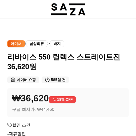
/
>
어미새
남성의류
바지
리바이스 550 릴렉스 스트레이트진
36,620원
네이버 쇼핑
585일 전
₩36,620
18
% OFF
구글 최저가:
₩44,460
할인 조건
제휴할인
•