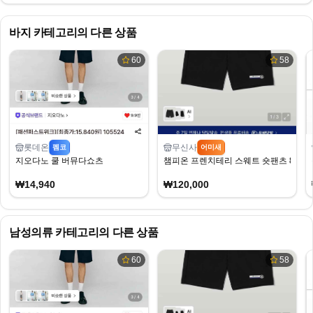
바지
카테고리의 다른 상품
60
58
롯데온
무신사
펨코
어미새
지오다노 쿨 버뮤다쇼츠
챔피온 프렌치테리 스웨트 숏팬츠 8천원
₩14,940
₩120,000
남성의류
카테고리의 다른 상품
60
58