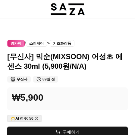
/
>
맘카페
스킨케어
기초화장품
[무신사] 믹순(MIXSOON) 어성초 에
센스 30ml (5,900원/N/A)
무신사
89일 전
₩5,900
AI 점수:
50
구매하기