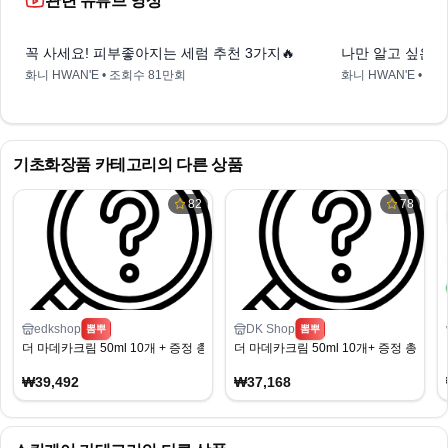
관련 유튜브 영상
0:41
꼭 사세요! 피부좋아지는 세럼 추천 3가지🔥
나만 알고 싶은 
화니 HWAN'E
• 조회수
81만회
화니 HWAN'E
• 조
기초화장품
카테고리의 다른 상품
82
78
edkshop
DK Shop
뽐뿌
뽐뿌
더 마데카크림 50ml 10개 + 증정 총 20ml
더 마데카크림 50ml 10개+ 증정 총 20ml
₩39,492
₩37,168