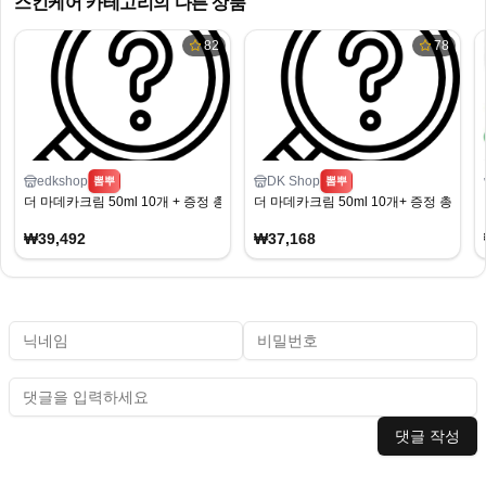
스킨케어
카테고리의 다른 상품
82
78
edkshop
DK Shop
뽐뿌
뽐뿌
더 마데카크림 50ml 10개 + 증정 총 20ml
더 마데카크림 50ml 10개+ 증정 총 20ml
₩39,492
₩37,168
댓글 작성