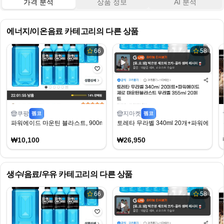
가격 분석
상품 정보
AI 분석
에너지/이온음료
카테고리의 다른 상품
66
58
쿠팡
지마켓
펨코
펨코
파워에이드 마운틴 블라스트, 900ml, 12개
토레타 무라벨 340ml 20개+파워에이드 제
₩10,100
₩26,950
생수/음료/우유
카테고리의 다른 상품
66
58