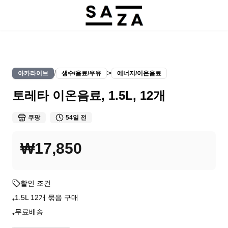
/
>
아카라이브
생수/음료/우유
에너지/이온음료
토레타 이온음료, 1.5L, 12개
쿠팡
54일 전
₩17,850
할인 조건
1.5L 12개 묶음 구매
•
무료배송
•