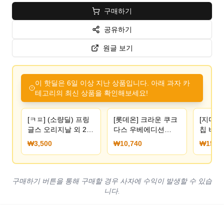
구매하기
공유하기
원글 보기
이 핫딜은 6일 이상 지난 상품입니다. 아래 과자 카
테고리의 최신 상품을 확인해보세요!
[ㅋㅍ] (소량딜) 프링
[롯데온] 크라운 쿠크
[지마켓
글스 오리지날 외 2종
다스 우베에디션
칩 바베
110g, 2개 (3,500원)
289g x 2개 (10,740
50g 20
₩3,500
₩10,740
₩15,90
원) (무료)
원) (무
구매하기 버튼을 통해 구매할 경우 사자에 수익이 발생할 수 있습
니다.