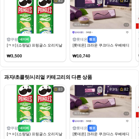
83
82
쿠팡
롯데온
네이버
펨코
[ㅋㅍ] (소량딜) 프링글스 오리지날 외 2종 110g, 2개 (3,500원)
[롯데온] 크라운 쿠크다스 우베에디션 289g x
₩3,500
₩10,740
과자/초콜릿/시리얼
카테고리의 다른 상품
83
82
쿠팡
롯데온
네이버
펨코
[ㅋㅍ] (소량딜) 프링글스 오리지날 외 2종 110g, 2개 (3,500원)
[롯데온] 크라운 쿠크다스 우베에디션 289g x