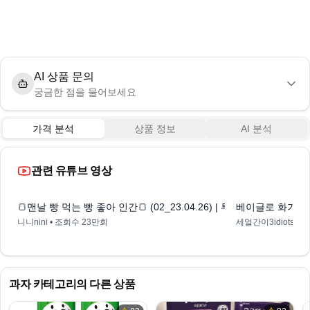
AI 상품 문의
궁금한 점을 물어보세요
가격 분석
상품 정보
AI 분석
관련 유튜브 영상
1:00
🍞맨날 빵 먹는 빵 좋아 인간🍞 (02_23.04.26) | 투떰즈업 말차
베이글로 화가 풀릴
니니nini
• 조회수
23만회
세얼간이3idiots
• 
과자
카테고리의 다른 상품