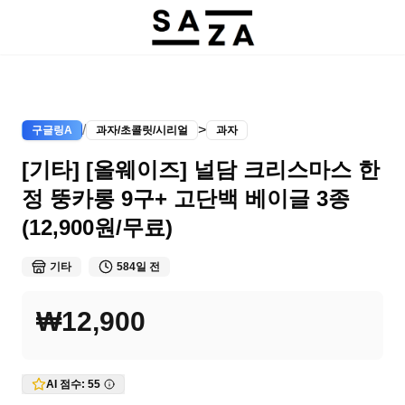
/
>
구글링A
과자/초콜릿/시리얼
과자
[기타] [올웨이즈] 널담 크리스마스 한
정 뚱카롱 9구+ 고단백 베이글 3종
(12,900원/무료)
기타
584일 전
₩12,900
AI 점수:
55