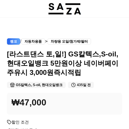
/
>
펨코
자동차용품
차량용 오일/첨가제/필터
[라스트댄스 토,일!] GS칼텍스,S-oil,
현대오일뱅크 5만원이상 네이버페이
주유시 3,000원즉시적립
GS칼텍스, S-oil, 현대오일뱅크
435일 전
₩47,000
할인 조건