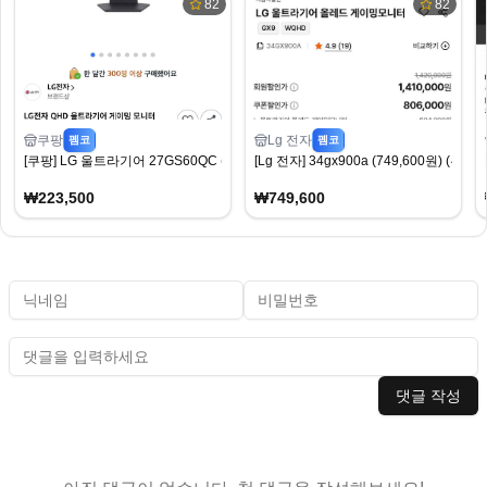
82
82
쿠팡
Lg 전자
펨코
펨코
[쿠팡] LG 울트라기어 27GS60QC (223,500원) (무료)
[Lg 전자] 34gx900a (749,600원) (무료)
₩223,500
₩749,600
댓글 작성