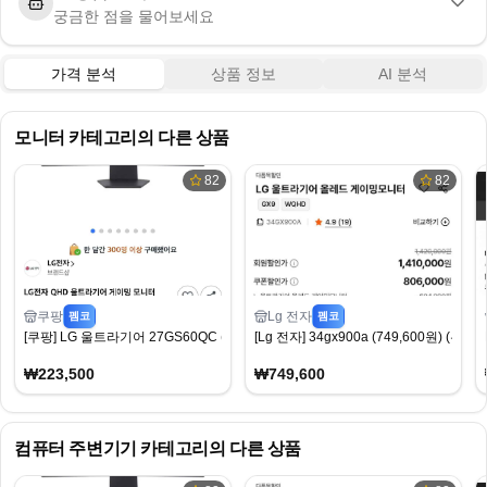
궁금한 점을 물어보세요
가격 분석
상품 정보
AI 분석
모니터
카테고리의 다른 상품
82
82
쿠팡
Lg 전자
펨코
펨코
[쿠팡] LG 울트라기어 27GS60QC (223,500원) (무료)
[Lg 전자] 34gx900a (749,600원) (무료)
₩223,500
₩749,600
컴퓨터 주변기기
카테고리의 다른 상품