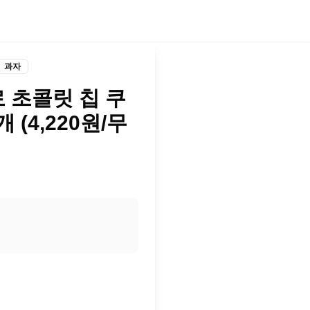
과자
로 초콜릿 칩 쿠
2개 (4,220원/무