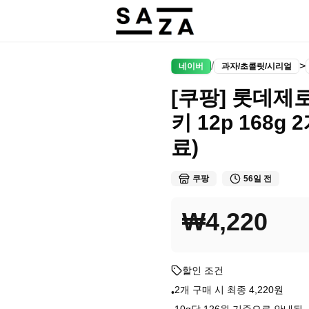
/
>
네이버
과자/초콜릿/시리얼
[쿠팡] 롯데제
키 12p 168g 
료)
쿠팡
56일 전
₩4,220
할인 조건
2개 구매 시 최종 4,220원
•