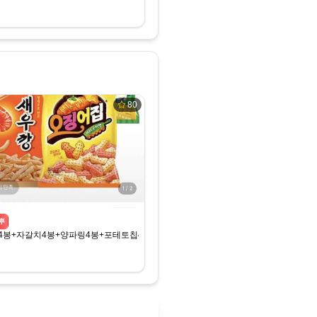
80
뿌
봉+자갈치4봉+양파링4봉+포테토칩4봉 (15,890원/무료)