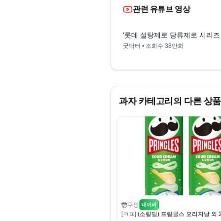
관련 유튜브 영상
'롯데 설탕제로 당류제로 시리즈
굿닥터
• 조회수
38만회
과자
카테고리의 다른 상품
쿠팡
네이버
[ㅋㅍ] (소량딜) 프링글스 오리지날 외 2종 