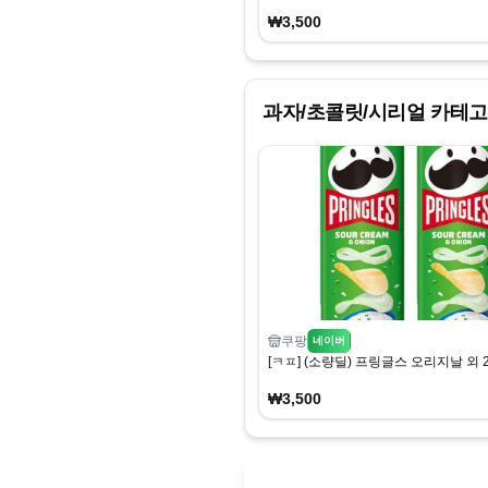
₩3,500
과자/초콜릿/시리얼
카테고
쿠팡
네이버
[ㅋㅍ] (소량딜) 프링글스 오리지날 외 2종 
₩3,500