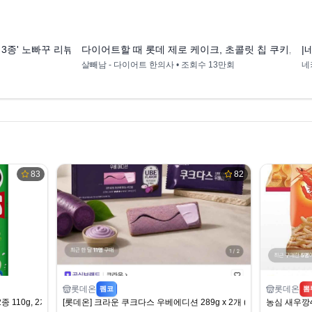
9:03
15:00
 3종' 노빠꾸 리뷰 (롯데제로카카오케이크, 롯데제로초코칩쿠키, 롯데제
다이어트할 때 롯데 제로 케이크, 초콜릿 칩 쿠키, 젤
|
살빼남 - 다이어트 한의사
• 조회수
13만회
네
83
82
롯데온
롯데온
펨코
뽐
110g, 2개 (3,500원)
[롯데온] 크라운 쿠크다스 우베에디션 289g x 2개 (10,740원) (무료)
농심 새우깡4