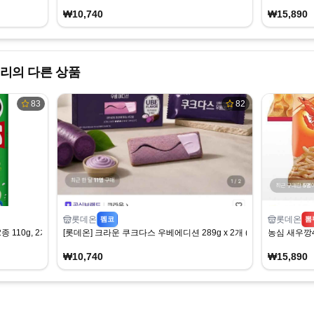
₩10,740
₩15,890
리의 다른 상품
83
82
롯데온
롯데온
펨코
뽐
110g, 2개 (3,500원)
[롯데온] 크라운 쿠크다스 우베에디션 289g x 2개 (10,740원) (무료)
농심 새우깡4
₩10,740
₩15,890