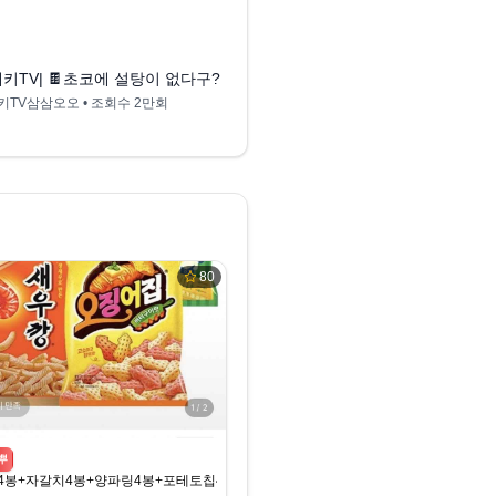
9:33
로후르츠젤리)
리 먹어도 될까?
네키TV| 🍫초코에 설탕이 없다구?!😱 무가당 디저트 브랜드 'ZERO' 신상
쿠키 먹고 싶을때 무조건
키TV삼삼오오
• 조회수
2만회
Dr. Aivan
• 조회수
6천회
80
뿌
봉+자갈치4봉+양파링4봉+포테토칩4봉 (15,890원/무료)