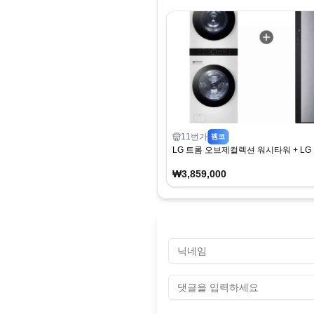
11번가
펨코
LG 트롬 오브제컬렉션 워시타워 + L
₩3,859,000