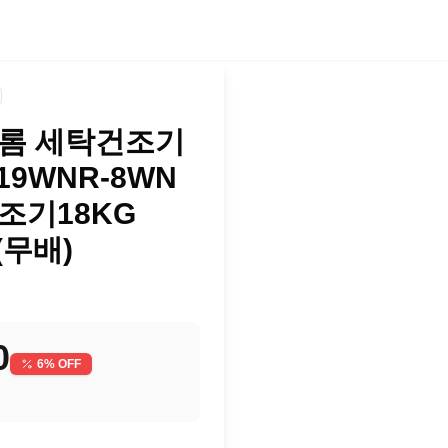
 트롬 세탁건조기
19WNR-8WN
건조기18KG
 (무배)
0
6
% OFF