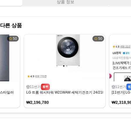
상품 정보
다른 상품
50
50
11번가
11번가
뽐뿌
펨
G 스타일러
LG 트롬 워시타워 W21WAM 세탁기건조기 24/21kg
[11번가] L
₩2,196,780
₩2,318,9