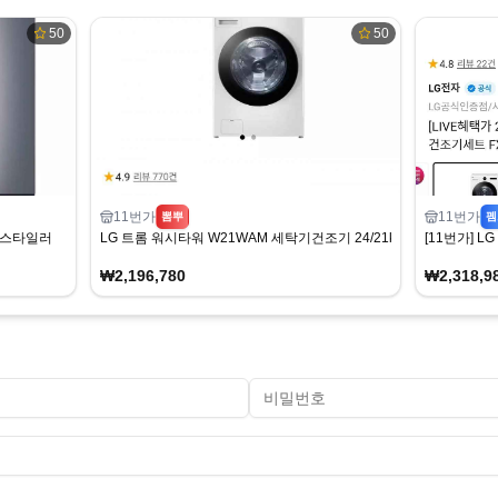
50
50
11번가
11번가
뽐뿌
펨
G 스타일러
LG 트롬 워시타워 W21WAM 세탁기건조기 24/21kg
[11번가] L
₩2,196,780
₩2,318,9