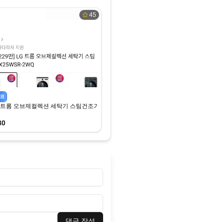
45
코
G 트롬 오브제컬렉션 세탁기 스팀건조기세트 FX25WSR-2WQ (2,318,980원) (무료)
80
댓글 작성