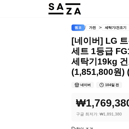
/
>
펨코
가전
세탁기/건조기
[네이버] LG
세트 1등급 FG
세탁기19kg 
(1,851,800원)
네이버
104일 전
₩1,769,38
구글 최저가:
₩1,891,380