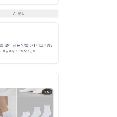
AI 분석
12:16
일 많이 신는 양말 5개 비교!! 양말의 왕은 누구??!
도둑임꺽정
• 조회수
4만회
50