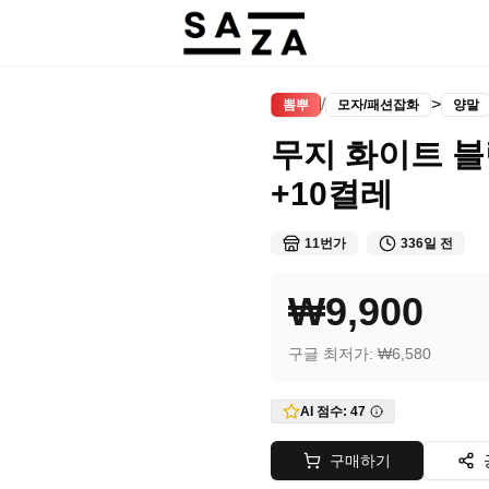
/
>
뽐뿌
모자/패션잡화
양말
무지 화이트 블
+10켤레
11번가
336일 전
₩9,900
구글 최저가:
₩6,580
AI 점수:
47
구매하기