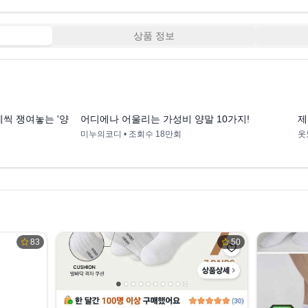
상품 정보
0:28
0:25
레씩 쟁여놓는 '양말'
어디에나 어울리는 가성비 양말 10가지!
제
미누의코디
• 조회수
18만회
옷
83
50