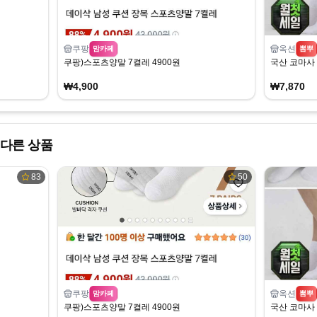
쿠팡
옥션
맘카페
뽐뿌
쿠팡)스포츠양말 7켤레 4900원
국산 코마사 
₩4,900
₩7,870
다른 상품
83
50
쿠팡
옥션
맘카페
뽐뿌
쿠팡)스포츠양말 7켤레 4900원
국산 코마사 