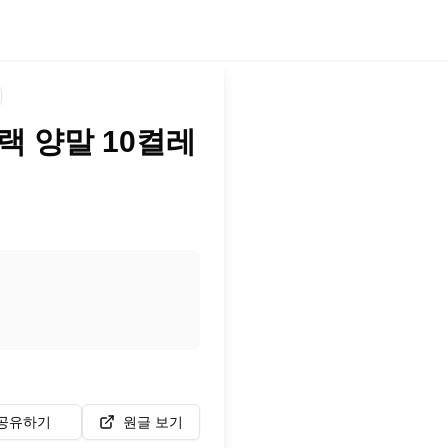
랙 양말 10켤레
공유하기
원글 보기