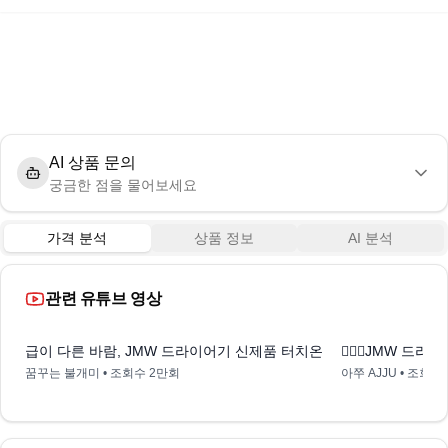
AI 상품 문의
궁금한 점을 물어보세요
가격 분석
상품 정보
AI 분석
관련 유튜브 영상
9:07
급이 다른 바람, JMW 드라이어기 신제품 터치온 MCS6001A
💁🏻‍♀️JMW 
꿈꾸는 불개미
• 조회수
2만회
아쭈 AJJU
• 조회수