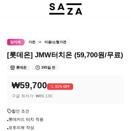
/
>
맘카페
가전
미용/소형가전
[롯데온] JMW터치온 (59,700원/무료)
롯데온
395일 전
₩59,700
31
% OFF
구글 최저가:
₩86,130
할인 조건
롯데카드 터치 적용
•
포토리뷰 작성
•