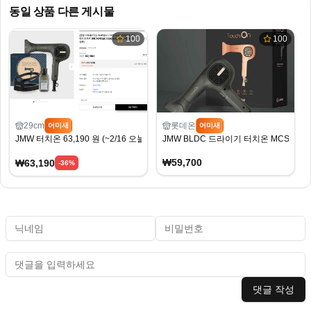
동일 상품 다른 게시물
100
100
29cm
롯데온
어미새
어미새
JMW 터치온 63,190 원 (~2/16 오늘 저녁 7시까지)
JMW BLDC 드라이기 터치온 MCS6001
₩59,700
₩63,190
-
36
%
댓글 작성