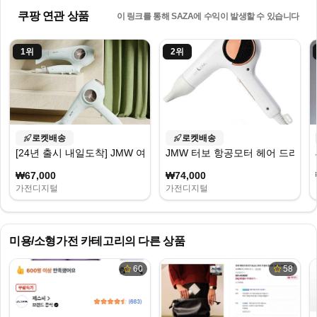
쿠팡 연관 상품
이 링크를 통해 SAZA에 수익이 발생할 수 있습니다
1
위
2
위
로켓배송
로켓배송
[24년 출시 내일도착] JMW 여행용 BLDC드라이기 맥스 이모션 MF50
JMW 터보 항공모터 헤어 드라이어 M
₩67,000
₩74,000
가전디지털
가전디지털
미용/소형가전
카테고리의 다른 상품
60
58