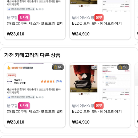
쿠팡
네이버쇼핑
맘카페
뽐뿌
(재입고)쿠팡 제스파 코드프리 발마사지기 23010원
BLDC 모터 모바 헤어드라이기
₩23,010
₩24,910
가전
카테고리의 다른 상품
60
58
쿠팡
네이버쇼핑
맘카페
뽐뿌
(재입고)쿠팡 제스파 코드프리 발마사지기 23010원
BLDC 모터 모바 헤어드라이기
₩23,010
₩24,910