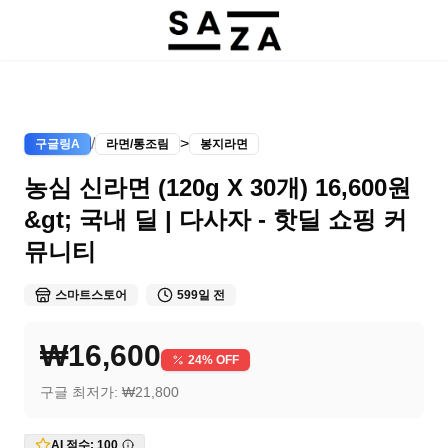
/
>
구글링A
라면/통조림
봉지라면
농심 신라면 (120g X 30개) 16,600원
&gt; 국내 딜 | 다사자 - 핫딜 쇼핑 커
뮤니티
스마트스토어
599일 전
₩16,600
24
% OFF
구글 최저가:
₩21,800
AI 점수:
100