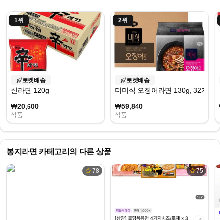
1
위
2
위
로켓배송
로켓배송
신라면 120g
더미식 오징어라면 130g, 32개
₩20,600
₩59,840
식품
식품
봉지라면
카테고리의 다른 상품
78
75