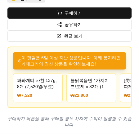
구매하기
공유하기
원글 보기
이 핫딜은 6일 이상 지난 상품입니다. 아래 봉지라면
카테고리의 최신 상품을 확인해보세요!
짜파게티 사천 137g,
불닭볶음면 4가지치
[롯데온
8개 (7,520원/무료)
즈/로제 x 32개 (1박
파게티8
스) 3종 택 1 (22,900
봉+신라
₩7,520
₩22,900
₩21,79
원/무료)
양 (21,
구매하기 버튼을 통해 구매할 경우 사자에 수익이 발생할 수 있습
니다.