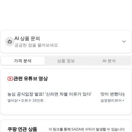
AI 상품 문의
궁금한 점을 물어보세요
가격 분석
상품 정보
AI 분석
관련 유튜브 영상
0:59
농심 공식입장 발표! '신라면 차별 이유가 있다'
맛이 변했다는 라면
열바닭
• 조회수
16만회
설명왕리뷰어
• 조
쿠팡 연관 상품
이 링크를 통해 SAZA에 수익이 발생할 수 있습니다