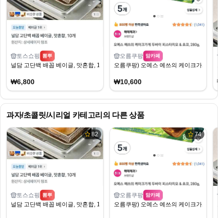
토스쇼핑
오름쿠팡
뽐뿌
맘카페
널담 고단백 배꼽 베이글, 맛혼합, 10개 (6,800원/무료배송)
오름쿠팡) 오예스 예쓰의 케이크가게 두바이 
₩6,800
₩10,600
과자/초콜릿/시리얼
카테고리의 다른 상품
82
74
토스쇼핑
오름쿠팡
뽐뿌
맘카페
널담 고단백 배꼽 베이글, 맛혼합, 10개 (6,800원/무료배송)
오름쿠팡) 오예스 예쓰의 케이크가게 두바이 