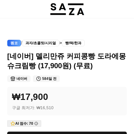
/
>
펨코
과자/초콜릿/시리얼
빵/떡/한과
[네이버] 델리만쥬 커피콩빵 도라에몽
슈크림빵 (17,900원) (무료)
네이버
584일 전
₩17,900
구글 최저가:
₩16,510
AI 점수:
70