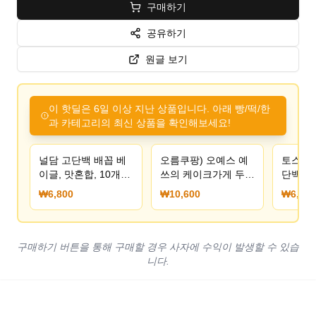
구매하기
공유하기
원글 보기
이 핫딜은 6일 이상 지난 상품입니다. 아래 빵/떡/한
과 카테고리의 최신 상품을 확인해보세요!
널담 고단백 배꼽 베
오름쿠팡) 오예스 예
토스) 
이글, 맛혼합, 10개
쓰의 케이크가게 두바
단백 배
(6,800원/무료배송)
이 피스타치오 & 초
혼합, 1
₩6,800
₩10,600
₩6,800
코, 280g, 5개 10600
무배 
원
구매하기 버튼을 통해 구매할 경우 사자에 수익이 발생할 수 있습
니다.