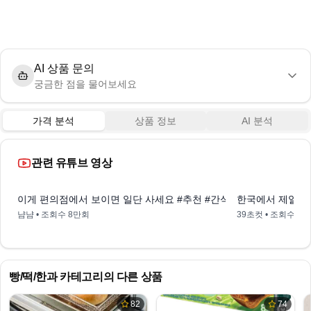
AI 상품 문의
궁금한 점을 물어보세요
가격 분석
상품 정보
AI 분석
관련 유튜브 영상
0:41
이게 편의점에서 보이면 일단 사세요 #추천 #간식
한국에서 제일 맛
냠냠
• 조회수
8만회
39초컷
• 조회수
5
빵/떡/한과
카테고리의 다른 상품
82
74