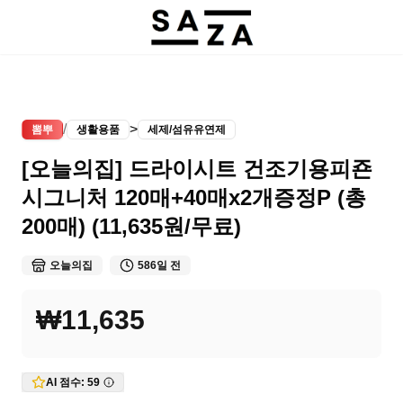
/
>
뽐뿌
생활용품
세제/섬유유연제
[오늘의집] 드라이시트 건조기용피죤
시그니처 120매+40매x2개증정P (총
200매) (11,635원/무료)
오늘의집
586일 전
₩11,635
AI 점수:
59