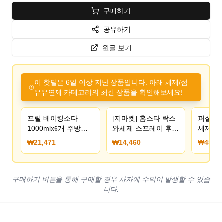
구매하기
공유하기
원글 보기
이 핫딜은 6일 이상 지난 상품입니다. 아래 세제/섬
유유연제 카테고리의 최신 상품을 확인해보세요!
프릴 베이킹소다
[지마켓] 홈스타 락스
퍼실 2
1000mlx6개 주방세
와세제 스프레이 후로
세제 x 
제_프릴 수세미 증정
랄 900ml x 4개
정
₩21,471
₩14,460
₩45,04
(14,460원) (무료)
구매하기 버튼을 통해 구매할 경우 사자에 수익이 발생할 수 있습
니다.