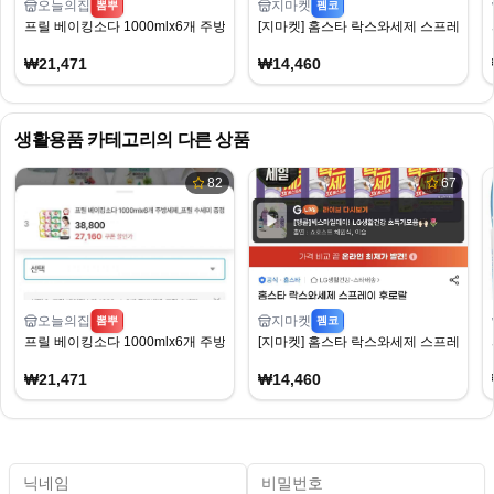
오늘의집
지마켓
뽐뿌
펨코
프릴 베이킹소다 1000mlx6개 주방세제_프릴 수세미 증정
[지마켓] 홈스타 락스와세제 스프레이 후로랄 9
₩21,471
₩14,460
생활용품
카테고리의 다른 상품
82
67
오늘의집
지마켓
뽐뿌
펨코
프릴 베이킹소다 1000mlx6개 주방세제_프릴 수세미 증정
[지마켓] 홈스타 락스와세제 스프레이 후로랄 9
₩21,471
₩14,460