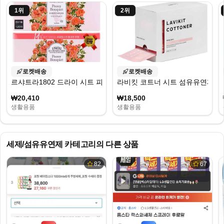
1
위
2
위
로켓배송
로켓배송
르샤트라1802 드라이 시트 피오니부케 본품
라비킷 코트너 시트 섬유유연제 베이
₩20,410
₩18,500
생활용품
생활용품
세제/섬유유연제
카테고리의 다른 상품
82
67