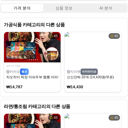
가격 분석
상품 정보
AI 분석
가공식품
카테고리의 다른 상품
45
40
카카오
지마켓
펨코
아카라이브
차오차이 짜장 마파두부 짬뽕 마라탕 9개 골라담기(2개 증정)
신신안짜 20개 (14,430원/무료)
₩14,787
₩14,430
라면/통조림
카테고리의 다른 상품
45
40