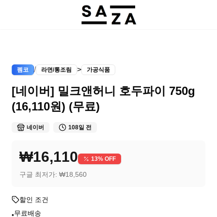
/
>
펨코
라면/통조림
가공식품
[네이버] 밀크앤허니 호두파이 750g
(16,110원) (무료)
네이버
108일 전
₩16,110
13
% OFF
구글 최저가:
₩18,560
할인 조건
무료배송
•