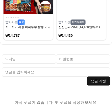
카카오
지마켓
펨코
아카라이브
차오차이 짜장 마파두부 짬뽕 마라탕 9개 골라담기(2개 증정)
신신안짜 20개 (14,430원/무료)
₩14,787
₩14,430
댓글 작성
아직 댓글이 없습니다. 첫 댓글을 작성해보세요!