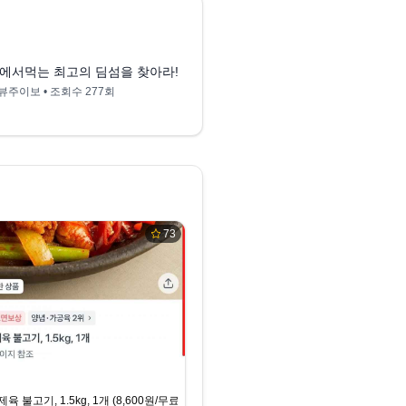
7:20
에서먹는 최고의 딤섬을 찾아라! 샤오롱바오 3종 비교 | 정지선 고메, 동원,
뷰주이보
• 조회수
277회
73
 불고기, 1.5kg, 1개 (8,600원/무료배송)