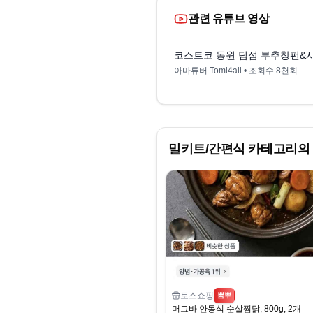
관련 유튜브 영상
코스트코 동원 딤섬 부추창펀&
아마튜버 Tomi4all
• 조회수
8천회
밀키트/간편식
카테고리의 
토스쇼핑
뽐뿌
머그바 안동식 순살찜닭, 800g, 2개