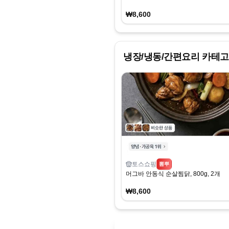
₩8,600
냉장/냉동/간편요리
카테고
토스쇼핑
뽐뿌
머그바 안동식 순살찜닭, 800g, 2개
₩8,600