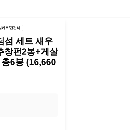
밀키트/간편식
 딤섬 세트 새우
추창펀2봉+게살
6봉 (16,660