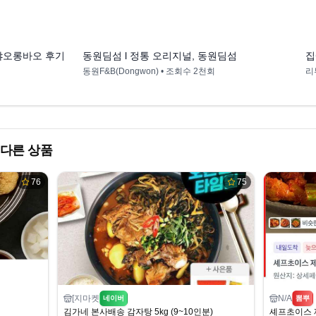
4:56
0:15
샤오롱바오 후기
동원딤섬 l 정통 오리지널, 동원딤섬
집
동원F&B(Dongwon)
• 조회수
2천회
리
다른 상품
76
75
[지마켓
N/A
네이버
뽐뿌
김가네 본사배송 감자탕 5kg (9~10인분)
셰프초이스 제육