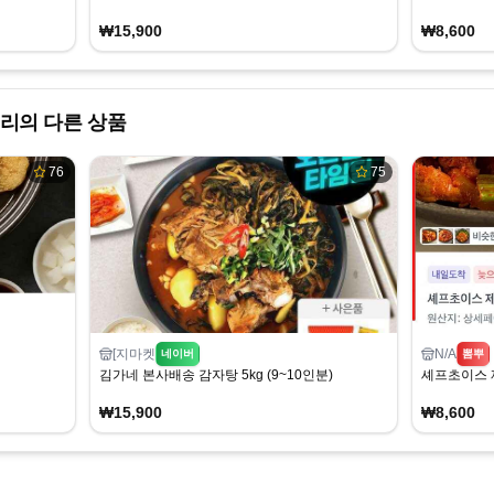
₩15,900
₩8,600
리의 다른 상품
76
75
[지마켓
N/A
네이버
뽐뿌
김가네 본사배송 감자탕 5kg (9~10인분)
셰프초이스 제육
₩15,900
₩8,600