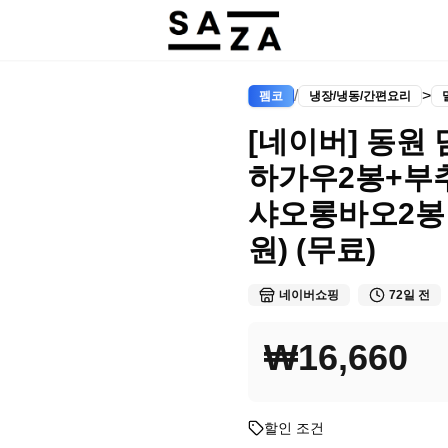
/
>
펨코
냉장/냉동/간편요리
[네이버] 동원
하가우2봉+부
샤오롱바오2봉 총
원) (무료)
네이버쇼핑
72일 전
₩16,660
할인 조건