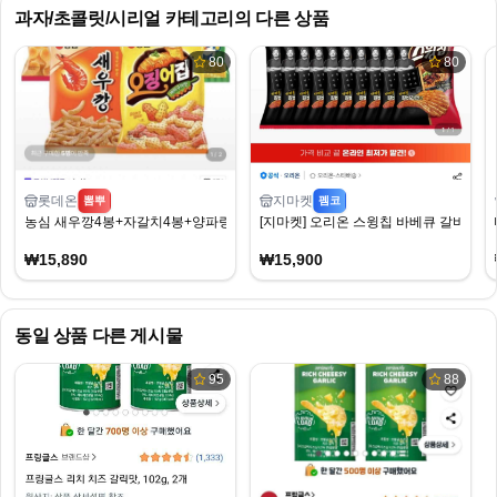
과자/초콜릿/시리얼
카테고리의 다른 상품
80
80
롯데온
지마켓
뽐뿌
펨코
농심 새우깡4봉+자갈치4봉+양파링4봉+포테토칩4봉 (15,890원/무료)
[지마켓] 오리온 스윙칩 바베큐 갈비라면맛 50
₩15,890
₩15,900
동일 상품 다른 게시물
95
88