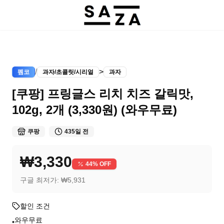
/
>
펨코
과자/초콜릿/시리얼
과자
[쿠팡] 프링글스 리치 치즈 갈릭맛,
102g, 2개 (3,330원) (와우무료)
쿠팡
435일 전
₩3,330
44
% OFF
구글 최저가:
₩5,931
할인 조건
와우무료
•