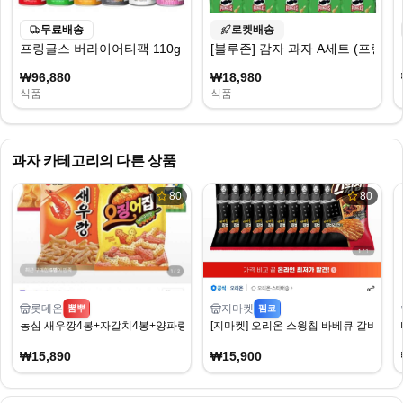
무료배송
로켓배송
프링글스 버라이어티팩 110g x 6종 세트, 660g, 8세트
[블루존] 감자 과자 A세트 (프링글스 
₩96,880
₩18,980
식품
식품
과자
카테고리의 다른 상품
80
80
롯데온
지마켓
뽐뿌
펨코
농심 새우깡4봉+자갈치4봉+양파링4봉+포테토칩4봉 (15,890원/무료)
[지마켓] 오리온 스윙칩 바베큐 갈비라면맛 50
₩15,890
₩15,900