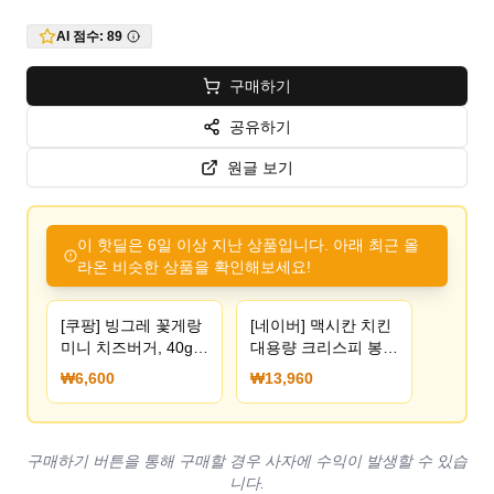
AI 점수:
89
구매하기
공유하기
원글 보기
이 핫딜은 6일 이상 지난 상품입니다. 아래 최근 올
라온 비슷한 상품을 확인해보세요!
[쿠팡] 빙그레 꽃게랑
[네이버] 맥시칸 치킨
미니 치즈버거, 40g,
대용량 크리스피 봉
8개 (6,600원) (무료)
600g + 갈릭양념 봉
₩6,600
₩13,960
500g (13,960원) (무
료)
구매하기 버튼을 통해 구매할 경우 사자에 수익이 발생할 수 있습
니다.