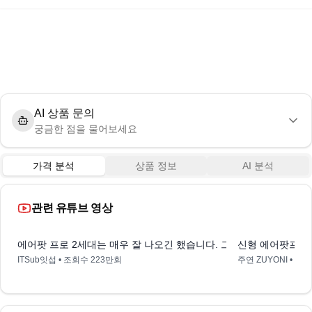
AI 상품 문의
궁금한 점을 물어보세요
가격 분석
상품 정보
AI 분석
관련 유튜브 영상
17:55
에어팟 프로 2세대는 매우 잘 나오긴 했습니다. 그러나...
신형 에어팟프로 
ITSub잇섭
• 조회수
223만회
주연 ZUYONI
• 조