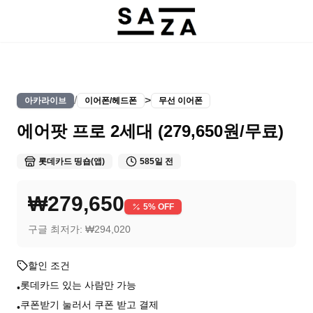
/
>
아카라이브
이어폰/헤드폰
무선 이어폰
에어팟 프로 2세대 (279,650원/무료)
롯데카드 띵숍(앱)
585일 전
₩279,650
5
% OFF
구글 최저가:
₩294,020
할인 조건
롯데카드 있는 사람만 가능
•
쿠폰받기 눌러서 쿠폰 받고 결제
•