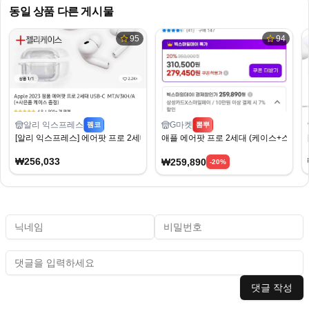
동일 상품 다른 게시물
95
94
알리 익스프레스
G마켓
펨코
뽐뿌
[알리 익스프레스] 에어팟 프로 2세대 USB-C (256,033원) (무료)
애플 에어팟 프로 2세대 (케이스+스트랩) 
₩256,033
₩259,890
-
20
%
댓글 작성