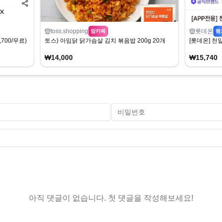
toss.shopping
롯데온
맘카페
펨
700/무료)
토스) 아임닭 닭가슴살 김치 볶음밥 200g 20개
[롯데온] 천일
₩14,000
₩15,740
아직 댓글이 없습니다. 첫 댓글을 작성해보세요!