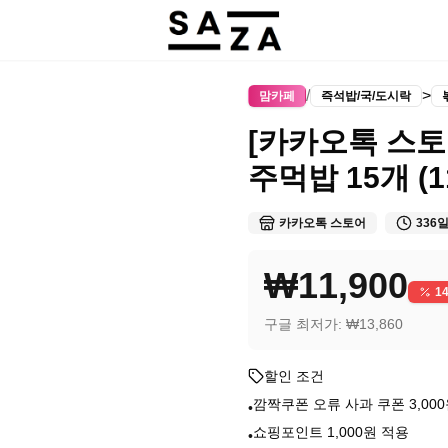
/
>
맘카페
즉석밥/국/도시락
[카카오톡 스토
주먹밥 15개 (11
카카오톡 스토어
336일
₩11,900
1
구글 최저가:
₩13,860
할인 조건
깜짝쿠폰 오류 사과 쿠폰 3,00
•
쇼핑포인트 1,000원 적용
•