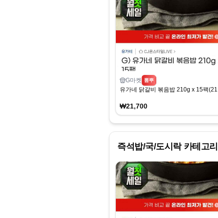
G마켓
뽐뿌
유가네 닭갈비 볶음밥 210g x 15팩(21,
₩21,700
즉석밥/국/도시락
카테고리