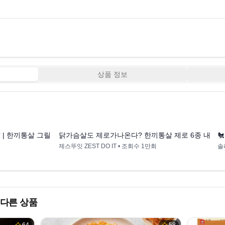
상품 정보
5:12
5:36
 | 한끼통살 그릴드 닭가슴살 리뷰
닭가슴살도 제로가나온다? 한끼통살 제로 6종 내돈내

제스뚜잇 ZEST DO IT
• 조회수
1만회
솔
다른 상품