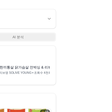
AI 분석
13:17
산 리뷰
한끼통살 닭가슴살 언박싱 & 리뷰 | 통살 14종 | 맛있는 닭가슴살 추천 
리브영 SOLIVE YOUNG
• 조회수
4천회