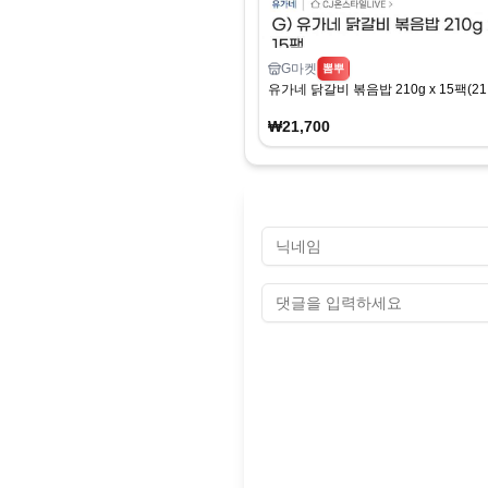
G마켓
뽐뿌
유가네 닭갈비 볶음밥 210g x 15팩(21,
₩21,700