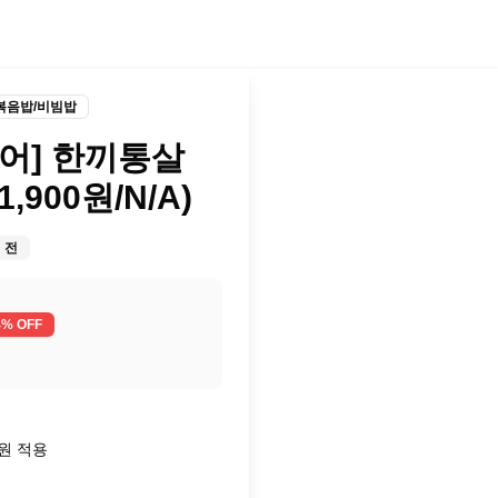
볶음밥/비빔밥
어] 한끼통살
,900원/N/A)
 전
4
% OFF
0원 적용