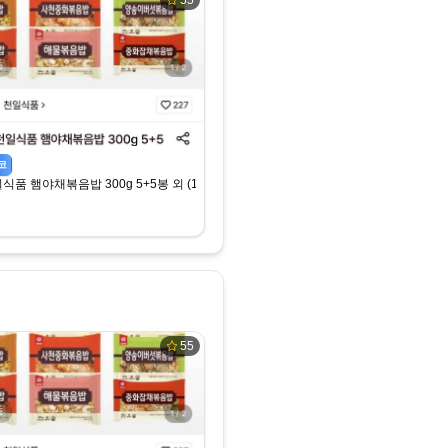
55
코
식품 햄야채볶음밥 300g 5+5봉 외 (15,740원) (무료)
55