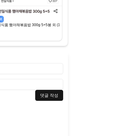
코
식품 햄야채볶음밥 300g 5+5봉 외 (15,740원) (무료)
댓글 작성