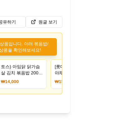
공유하기
원글 보기
 상품입니다. 아래 볶음밥/
상품을 확인해보세요!
토스) 아임닭 닭가슴
[롯데온] 천일식품 햄
살 김치 볶음밥 200g
야채볶음밥 300g 5+5
20개
봉 외 (15,740원) (무
₩14,000
₩15,740
료)