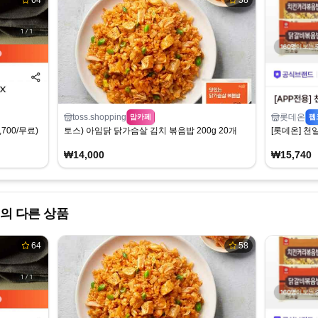
64
58
toss.shopping
롯데온
맘카페
펨
700/무료)
토스) 아임닭 닭가슴살 김치 볶음밥 200g 20개
[롯데온] 천일
₩14,000
₩15,740
의 다른 상품
64
58