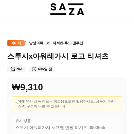
/
>
어미새
남성의류
티셔츠/후드/맨투맨
스투시x아워레가시 로고 티셔츠
N/A
406일 전
₩9,310
아래 유사 상품 정보는 참고용으로만 활용하세요. 상품의 수량,
스펙, 구성이 다를 수 있습니다.
유사 상품
스투시 아워레가시 서프맨 반팔 티셔츠 3903655