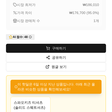
시장 최저가
₩186,010
가격 차이
₩176,700
(
95.0
%)
시장 판매처 수
1
개
AI 점수:
48
구매하기
공유하기
원글 보기
이 핫딜은 6일 이상 지난 상품입니다. 아래 최근 올
라온 비슷한 상품을 확인해보세요!
스파오키즈 티셔츠
(솔리드 스웨트셔츠)