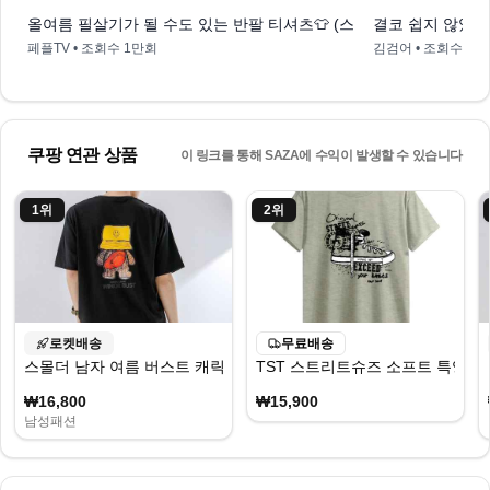
올여름 필살기가 될 수도 있는 반팔 티셔츠👕 (스투시x아워레가시/
결코 쉽지 않았던
페플TV
• 조회수
1만회
김검어
• 조회수
5천
쿠팡 연관 상품
이 링크를 통해 SAZA에 수익이 발생할 수 있습니다
1
위
2
위
로켓배송
무료배송
스몰더 남자 여름 버스트 캐릭터 프린팅 반팔티 [1885]
TST 스트리트슈즈 소프트 특양면
₩16,800
₩15,900
남성패션