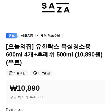
/
>
펨코
생활용품
세탁/청소/수납
[오늘의집] 유한락스 욕실청소용
600ml 4개+후레쉬 500ml (10,890원)
(무료)
오늘의집
107일 전
₩10,890
구글 최저가:
₩10,890
할인 조건