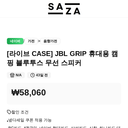
/
>
네이버
가전
음향가전
[라이브 CASE] JBL GRIP 휴대용 캠
핑 블루투스 무선 스피커
N/A
43일 전
₩58,060
할인 조건
넾다세일 쿠폰 적용 가능
•