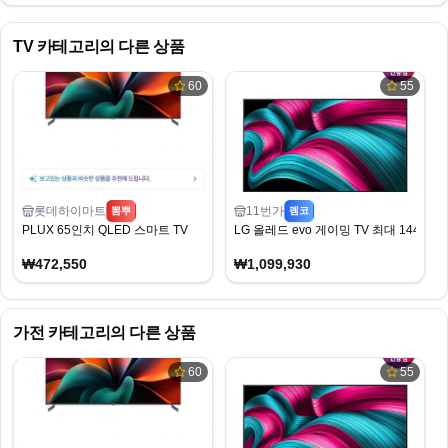
TV
카테고리의 다른 상품
60
55
롯데하이마트
11번가
뽐뿌
펨코
PLUX 65인치 QLED 스마트 TV
LG 올레드 evo 게이밍 TV 최대 144Hz 
₩472,550
₩1,099,930
가전
카테고리의 다른 상품
60
55