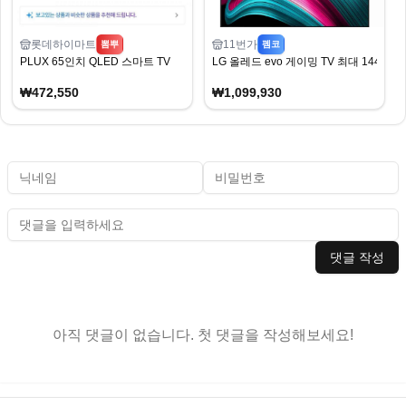
롯데하이마트
11번가
뽐뿌
펨코
PLUX 65인치 QLED 스마트 TV
LG 올레드 evo 게이밍 TV 최대 144Hz 
₩472,550
₩1,099,930
댓글 작성
아직 댓글이 없습니다. 첫 댓글을 작성해보세요!