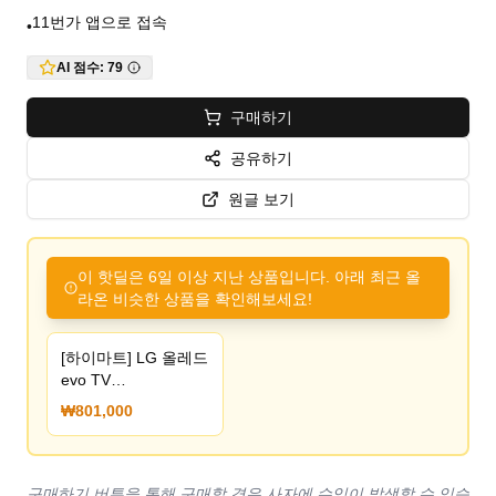
11번가 앱으로 접속
•
AI 점수:
79
구매하기
공유하기
원글 보기
이 핫딜은 6일 이상 지난 상품입니다. 아래 최근 올
라온 비슷한 상품을 확인해보세요!
[하이마트] LG 올레드
evo TV
OLED42C3KNA 42인
₩801,000
치 스탠드형 (삼성카
드 외)
구매하기 버튼을 통해 구매할 경우 사자에 수익이 발생할 수 있습