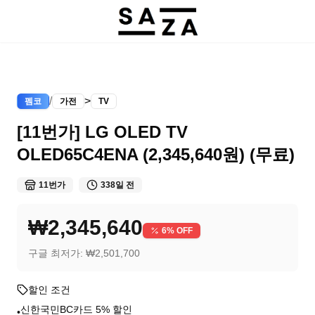
/
>
펨코
가전
TV
[11번가] LG OLED TV
OLED65C4ENA (2,345,640원) (무료)
11번가
338일 전
₩2,345,640
6
% OFF
구글 최저가:
₩2,501,700
할인 조건
신한국민BC카드 5% 할인
•