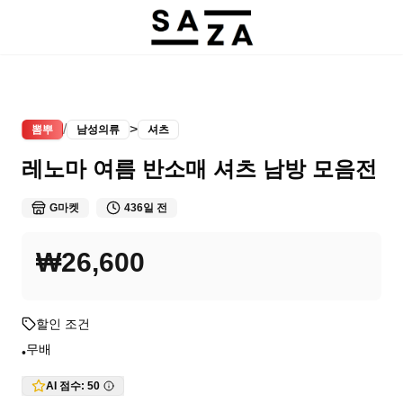
/
>
뽐뿌
남성의류
셔츠
레노마 여름 반소매 셔츠 남방 모음전
G마켓
436일 전
₩26,600
할인 조건
무배
•
AI 점수:
50