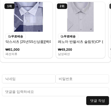
1
위
2
위
무료배송
무료배송
닥스셔츠 [25년SS신상품][백화점인기상품] 시원하고 화사한 네이
레노마 반팔셔츠 슬림핏)CP 핀 스트
₩81,000
₩49,200
패션의류
남성패션
댓글 작성