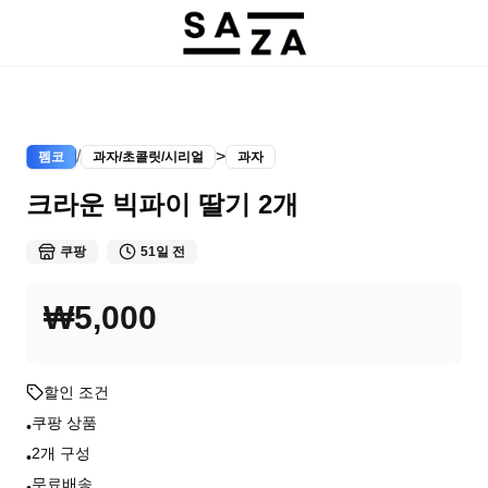
/
>
펨코
과자/초콜릿/시리얼
과자
크라운 빅파이 딸기 2개
쿠팡
51일 전
₩5,000
할인 조건
쿠팡 상품
•
2개 구성
•
무료배송