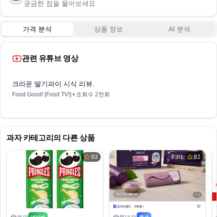
궁금한 점을 물어보세요
가격 분석
상품 정보
AI 분석
관련 유튜브 영상
1:19
크라운 딸기파이 시식 리뷰.
Food Good! [Food TV!]
• 조회수
2천회
과자
카테고리의 다른 상품
83
82