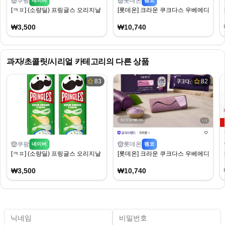
쿠팡
롯데온
네이버
펨코
[ㅋㅍ] (소량딜) 프링글스 오리지날 외 2종 110g, 2개 (3,500원)
[롯데온] 크라운 쿠크다스 우베에디션 289g x
₩3,500
₩10,740
과자/초콜릿/시리얼
카테고리의 다른 상품
83
82
쿠팡
롯데온
네이버
펨코
[ㅋㅍ] (소량딜) 프링글스 오리지날 외 2종 110g, 2개 (3,500원)
[롯데온] 크라운 쿠크다스 우베에디션 289g x
₩3,500
₩10,740