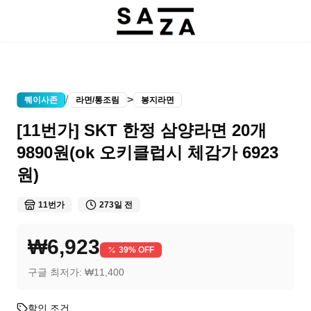
/
>
퀘이사존
라면/통조림
봉지라면
[11번가] SKT 한정 삼양라면 20개
9890원(ok 오키클럽시 체감가 6923
원)
11번가
273일 전
₩6,923
39
% OFF
구글 최저가:
₩11,400
할인 조건