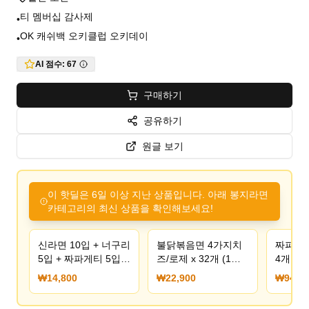
티 멤버십 감사제
•
OK 캐쉬백 오키클럽 오키데이
•
AI 점수:
67
구매하기
공유하기
원글 보기
이 핫딜은 6일 이상 지난 상품입니다. 아래 봉지라면
카테고리의 최신 상품을 확인해보세요!
신라면 10입 + 너구리
불닭볶음면 4가지치
짜파게티
5입 + 짜파게티 5입
즈/로제 x 32개 (1박
4개
(총 20봉)
스) 3종 택 1 (22,900
₩14,800
₩22,900
₩940
원/무료)