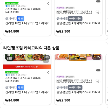
지마켓
떠리몰
펨코
아카라이브
신라면 10입 + 너구리 5입 + 짜파게티 5입 (총 20봉)
불닭볶음면 4가지치즈/로제 x 32개 (1박스) 
₩14,800
₩22,900
라면/통조림
카테고리의 다른 상품
80
75
지마켓
떠리몰
펨코
아카라이브
신라면 10입 + 너구리 5입 + 짜파게티 5입 (총 20봉)
불닭볶음면 4가지치즈/로제 x 32개 (1박스) 
₩14,800
₩22,900