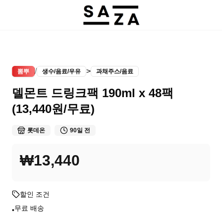
/
>
뽐뿌
생수/음료/우유
과채주스/음료
델몬트 드링크팩 190ml x 48팩
(13,440원/무료)
롯데온
90일 전
₩13,440
할인 조건
무료 배송
•