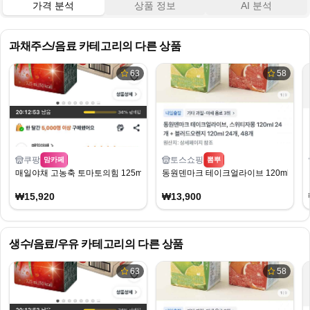
가격 분석
상품 정보
AI 분석
과채주스/음료
카테고리의 다른 상품
63
58
쿠팡
토스쇼핑
맘카페
뽐뿌
매일야채 고농축 토마토의힘 125ml 24개
동원덴마크 테이크얼라이브 120ml 스위트
₩15,920
₩13,900
생수/음료/우유
카테고리의 다른 상품
63
58