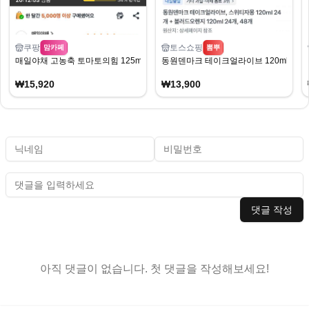
쿠팡
토스쇼핑
맘카페
뽐뿌
매일야채 고농축 토마토의힘 125ml 24개
동원덴마크 테이크얼라이브 120ml 스위트
₩15,920
₩13,900
댓글 작성
아직 댓글이 없습니다. 첫 댓글을 작성해보세요!