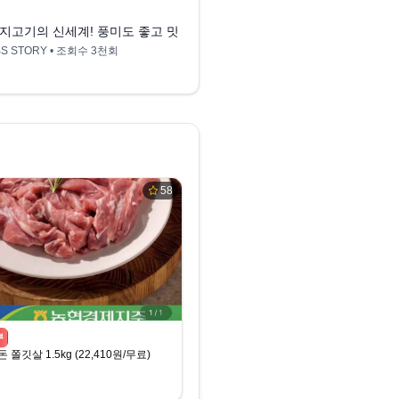
록)! 요즘 핫한 특수 삼겹살 이베리코와 듀록은 과연?
지고기의 신세계! 풍미도 좋고 맛도 좋은 ‘듀록 고기’ㅣ생방송 투데이(Live To
듀록 삼겹살 언박싱 영
BS STORY
• 조회수
3천회
이베리코코리아
• 조회수
4
58
뿌
쫄깃살 1.5kg (22,410원/무료)