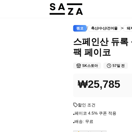
/
>
펨코
축산/수산/건어물
돼
스페인산 듀록 삼
팩 페이코
SK스토아
57일 전
₩25,785
할인 조건
페이코 4.5% 쿠폰 적용
•
배송: 무료
•