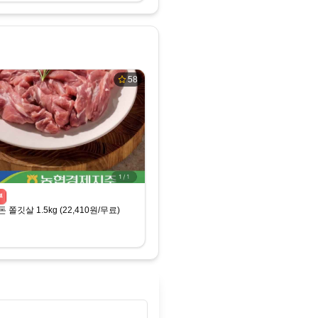
58
뿌
쫄깃살 1.5kg (22,410원/무료)