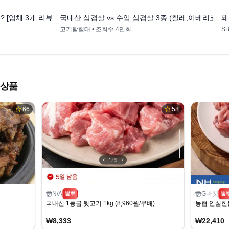
 [업체 3개 리뷰]
국내산 삼겹살 vs 수입 삼겹살 3종 (칠레,이베리코,듀
돼
고기탐험대
• 조회수
4만회
S
 상품
66
58
N/A
G마켓
뽐뿌
뽐
팩
국내산 1등급 뒷고기 1kg (8,960원/무배)
농협 안심한돈 
₩8,333
₩22,410