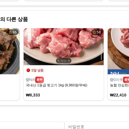
의 다른 상품
66
58
N/A
G마켓
뽐뿌
뽐
팩
국내산 1등급 뒷고기 1kg (8,960원/무배)
농협 안심한돈 
₩8,333
₩22,410