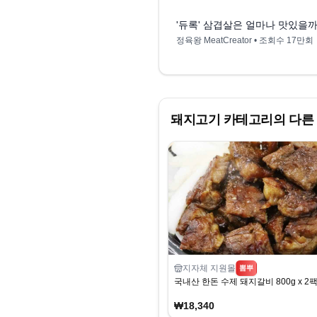
'듀록' 삼겹살은 얼마나 맛있을까?
정육왕 MeatCreator
• 조회수
17만회
돼지고기
카테고리의 다른
지자체 지원몰
뽐뿌
국내산 한돈 수제 돼지갈비 800g x 2
₩18,340