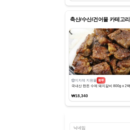
축산/수산/건어물
카테고리
지자체 지원몰
뽐뿌
국내산 한돈 수제 돼지갈비 800g x 2
₩18,340