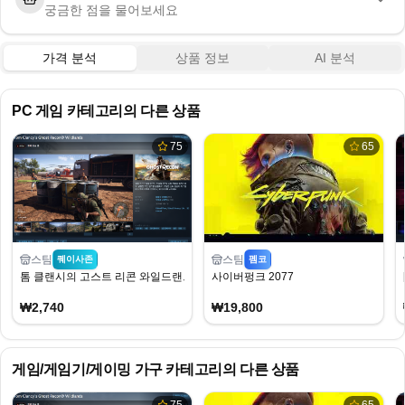
궁금한 점을 물어보세요
가격 분석
상품 정보
AI 분석
PC 게임
카테고리의 다른 상품
75
65
스팀
스팀
퀘이사존
펨코
톰 클랜시의 고스트 리콘 와일드랜드
사이버펑크 2077
₩2,740
₩19,800
게임/게임기/게이밍 가구
카테고리의 다른 상품