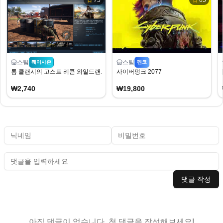
75
65
스팀
스팀
퀘이사존
펨코
톰 클랜시의 고스트 리콘 와일드랜드
사이버펑크 2077
₩2,740
₩19,800
댓글 작성
아직 댓글이 없습니다. 첫 댓글을 작성해보세요!