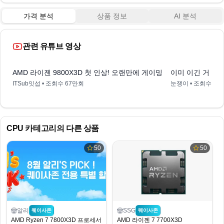
가격 분석
상품 정보
AI 분석
관련 유튜브 영상
13:30
AMD 라이젠 9800X3D 첫 인상! 오랜만에 게이밍컴퓨터 군침돌게 
이미 이긴 거 아닌
ITSub잇섭
• 조회수
67만회
눈쟁이
• 조회수
14
CPU
카테고리의 다른 상품
50
50
알리
SSG
퀘이사존
퀘이사존
AMD Ryzen 7 7800X3D 프로세서
AMD 라이젠 7 7700X3D