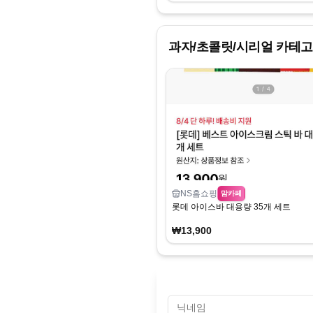
과자/초콜릿/시리얼
카테고
NS홈쇼핑
맘카페
롯데 아이스바 대용량 35개 세트
₩13,900