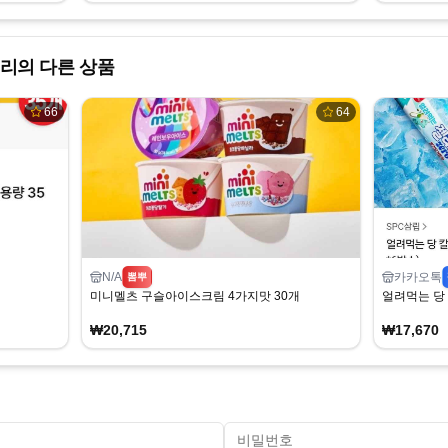
리의 다른 상품
66
64
N/A
카카오톡
뽐뿌
미니멜츠 구슬아이스크림 4가지맛 30개
얼려먹는 당 
₩20,715
₩17,670