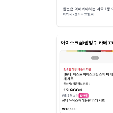
한번은 먹어봐야하는 미국 1등
먹지식
• 조회수
22만회
아이스크림/팥빙수
카테고
NS홈쇼핑
맘카페
롯데 아이스바 대용량 35개 세트
₩13,900