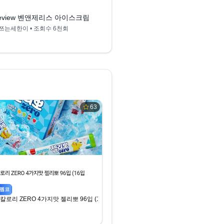
원들의 리뷰 | 비싼 아이스크림 사기 전에 맛보고 결정하자!
eview 벤앤제리스 아이스크림
밴앤제리스 추천 진짜 
쯔는세한이
• 조회수
6천회
아리마을
• 조회수
1천회
63
펨코
칼로리 ZERO 4가지맛 젤리뽀 96입 (16입*6박스)