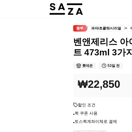
/
>
뽐뿌
과자/초콜릿/시리얼
벤앤제리스 아
트 473ml 3
롯데온
53일 전
₩22,850
할인 조건
퀵 쿠폰 사용
•
토스퀵계좌이체로 결제
•