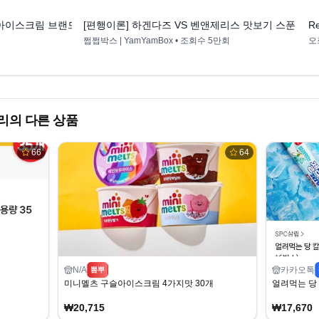
 아이스크림 브랜드
[편행이론] 하겐다즈 VS 벤앤제리스 맛보기 스푼 연구
R
쩝쩝박스 | YamYamBox
• 조회수
5만회
오
리의 다른 상품
66
64
N/A
카카오톡
뽐뿌
미니멜츠 구슬아이스크림 4가지맛 30개
얼려먹는 당 
₩20,715
₩17,670