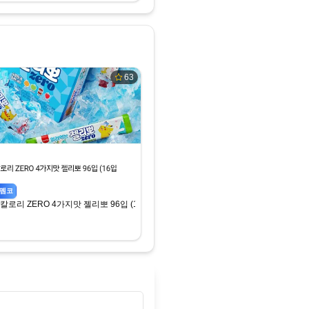
63
펨코
칼로리 ZERO 4가지맛 젤리뽀 96입 (16입*6박스)