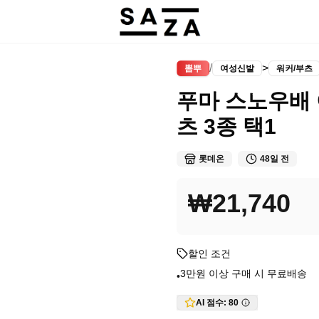
/
>
뽐뿌
여성신발
워커/부츠
푸마 스노우배
츠 3종 택1
롯데온
48일 전
₩21,740
할인 조건
3만원 이상 구매 시 무료배송
•
AI 점수:
80