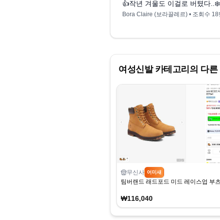
👍작년 겨울도 이걸로 버텼다..
Bora Claire (보라끌레르)
• 조회수
1
여성신발
카테고리의 다른
무신사
어미새
팀버랜드 래드포드 미드 레이스업 부츠 1
₩116,040