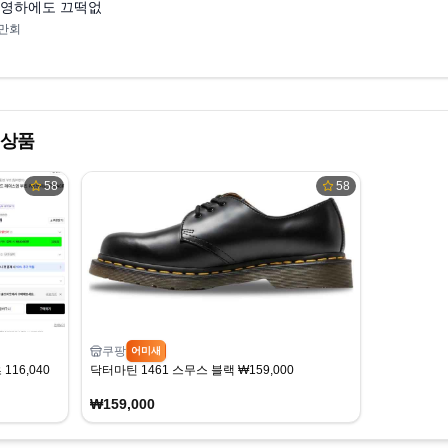
❄️영하에도 끄떡없는 겨울 방한부츠 6가지‼️
8만회
 상품
58
58
쿠팡
어미새
16,040
닥터마틴 1461 스무스 블랙 ₩159,000
₩159,000