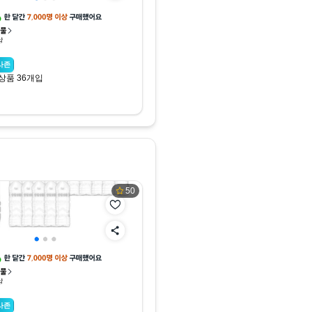
사존
 상품 36개입
50
사존