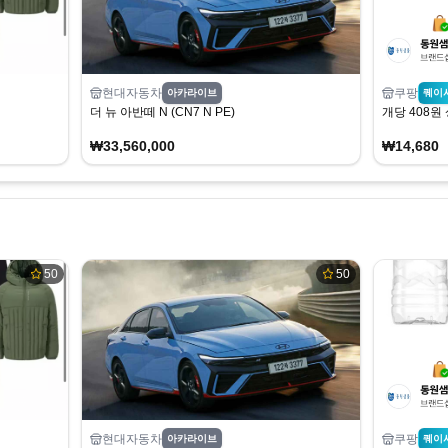
현대자동차
쿠팡
아카라이브
퀘이
더 뉴 아반떼 N (CN7 N PE)
개당 408원
₩33,560,000
₩14,680
50
50
현대자동차
쿠팡
아카라이브
퀘이