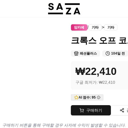
/
>
맘카페
기타
기타
크록스 오프 코
패션플러스
104일 전
₩22,410
구글 최저가:
₩22,410
AI 점수:
95
구매하기
구매하기 버튼을 통해 구매할 경우 사자에 수익이 발생할 수 있습니다.