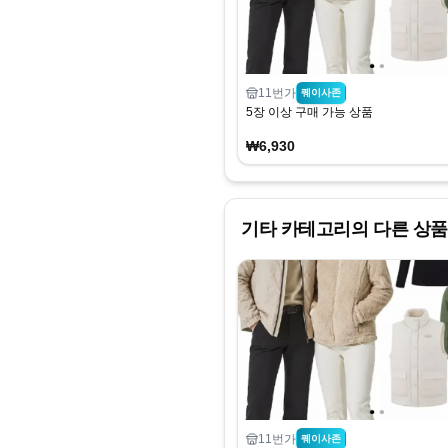
11번가
퀘이사존
5장 이상 구매 가능 상품
₩6,930
기타
카테고리의 다른 상품
11번가
퀘이사존