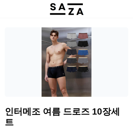
인터메조 여름 드로즈 10장세
트