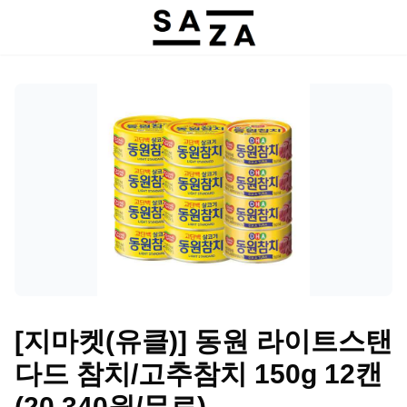
[지마켓(유클)] 동원 라이트스탠
다드 참치/고추참치 150g 12캔
(20,340원/무료)