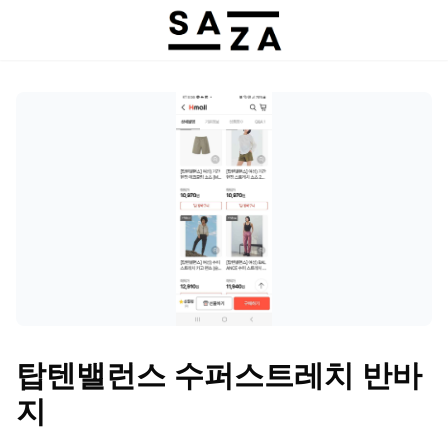
탑텐밸런스 수퍼스트레치 반바
지