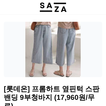
[롯데온] 프롬하트 옆핀턱 스판
밴딩 9부청바지 (17,960원/무
료)