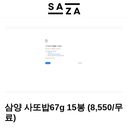
삼양 사또밥67g 15봉 (8,550/무
료)