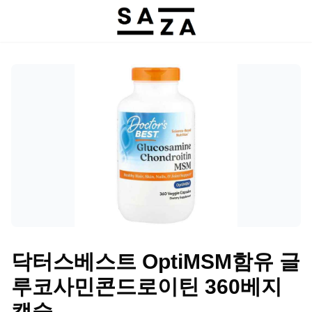
닥터스베스트 OptiMSM함유 글
루코사민콘드로이틴 360베지
캡슐