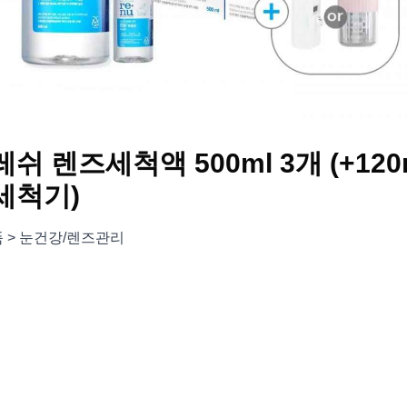
쉬 렌즈세척액 500ml 3개 (+12
세척기)
품 > 눈건강/렌즈관리