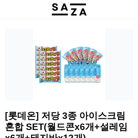
[롯데온] 저당 3종 아이스크림
혼합 SET(월드콘x6개+설레임
x6개+돼지바x12개)